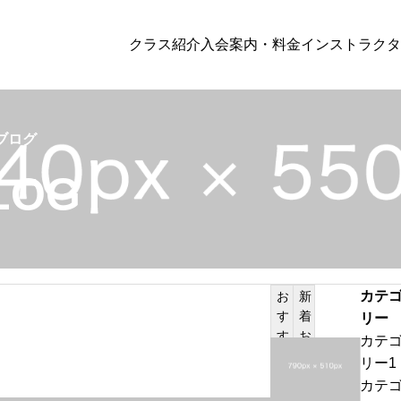
クラス紹介
入会案内・料金
インストラクタ
未分類
ブログ
LOG
ズMMA
パーソナルトレーニン
Hello world!
カテ
お
新
す
着
リー
す
お
カテ
H
め
知
リー1
記
ら
e
カテ
事
せ
l