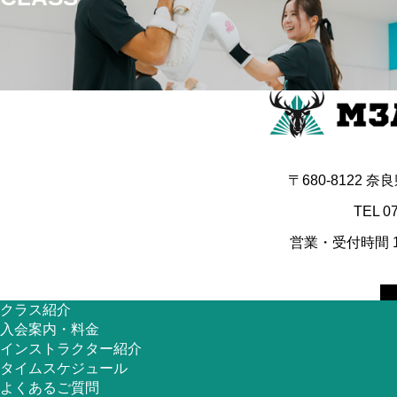
ー
シ
ョ
ン
〒680-8122 
TEL 0
営業・受付時間 10
クラス紹介
入会案内・料金
インストラクター紹介
タイムスケジュール
よくあるご質問