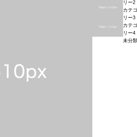
リー2
投
l
カテ
稿
o
リー3
サ
w
投
カテ
ン
o
稿
リー4
プ
r
サ
未分
ル
l
ン
1
d!
プ
ル
2