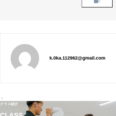
k.0ka.112962@gmail.com
投
稿
クラス紹介
ナ
ビ
CLASS
ゲ