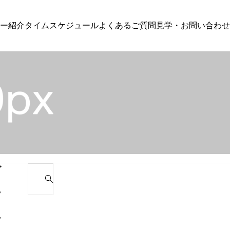
ー紹介
タイムスケジュール
よくあるご質問
見学・お問い合わせ
カテゴリー1
カテゴ
グ
MMAクラス
投稿サンプル1
投稿サン
ゴ
S
e
ゴ
a
r
ゴ
c